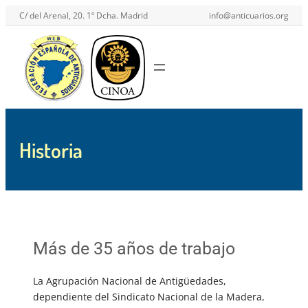
Saltar
C/ del Arenal, 20. 1º Dcha. Madrid
info@anticuarios.org
al
contenido
Historia
Más de 35 años de trabajo
La Agrupación Nacional de Antigüedades,
dependiente del Sindicato Nacional de la Madera,