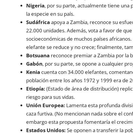
Nigeria
, por su parte, actualmente tiene una p
la especie en su país.
Sudáfrica
apoya a Zambia, reconoce su esfuerz
22.000 unidades. Además, vota a favor de que 
socioeconómicas de muchos países africanos. 
elefante se reduce y no crece; finalmente, tam
Botsuana
reconoce premiar a Zambia por la b
Gabón
, por su parte, se opone a cualquier pr
Kenia
cuenta con 34.000 elefantes, comentando
población entre los años 1972 y 1999 era de 2
Etiopía:
(Estado de área de distribución) repli
riesgo para sus vidas.
Unión Europea:
Lamenta esta profunda división
caza furtiva. (No mencionan nada sobre el con
embargo esta propuesta fomentaría el crecimien
Estados Unidos:
Se oponen a transferir la pob