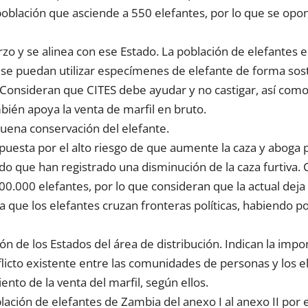
oblación que asciende a 550 elefantes, por lo que se oponen
o y se alinea con ese Estado. La población de elefantes en
se puedan utilizar especímenes de elefante de forma soste
Consideran que CITES debe ayudar y no castigar, así como
bién apoya la venta de marfil en bruto.
uena conservación del elefante.
opuesta por el alto riesgo de que aumente la caza y aboga p
 que han registrado una disminución de la caza furtiva. C
00.000 elefantes, por lo que consideran que la actual dej
ca que los elefantes cruzan fronteras políticas, habiendo p
 de los Estados del área de distribución. Indican la import
flicto existente entre las comunidades de personas y los e
to de la venta del marfil, según ellos.
lación de elefantes de Zambia del anexo I al anexo II por 