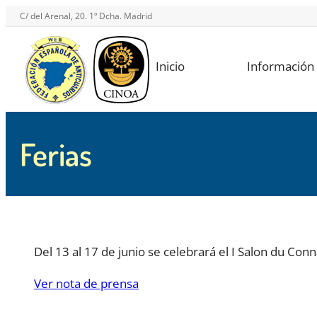
Saltar
C/ del Arenal, 20. 1º Dcha. Madrid
al
contenido
Inicio
Información
Ferias
Del 13 al 17 de junio se celebrará el I Salon du Con
Ver nota de prensa