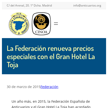
Saltar
C/ del Arenal, 20. 1º Dcha. Madrid
info@anticuarios.org
al
contenido
La Federación renueva precios
especiales con el Gran Hotel La
Toja
30 de marzo de 2015
Federación
Un año más, en 2015, la Federación Española de
Anticuarios y el Gran Hotel La Toja han acordado